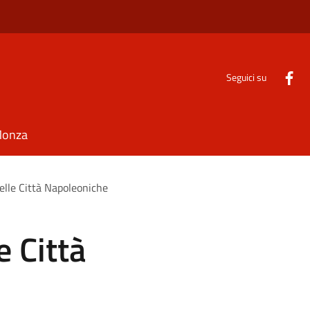
Seguici su
Monza
elle Città Napoleoniche
e Città