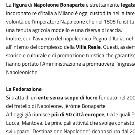
La
figura
di
Napoleone Bonaparte
è strettamente
legata
incoronato re d'Italia a Milano è oggi custodita nell'altar
volontà dell’imperatore Napoleone che nel 1805 fu istitui
una tenuta agricola modello e una riserva di caccia.
Inoltre, con l'avvento del napoleonico Regno d'Italia, nel 1
all'interno del complesso della
Villa Reale
. Questi, assie
storico e culturale e di promozione turistica che garantisce
hanno portato l’Amministrazione a promuovere l’ingresso
Napoleoniche.
La Federazione
Si tratta di un
ente senza scopo di lucro
fondato nel 200
del fratello di Napoleone, Jérôme Bonaparte.
Ad oggi già riunisce
più di 50 città europee
, tra le quali
Lucca, Mantova. Le principali attività che svolge consisto
sviluppare "Destinazione Napoleone", riconosciuto dal 20