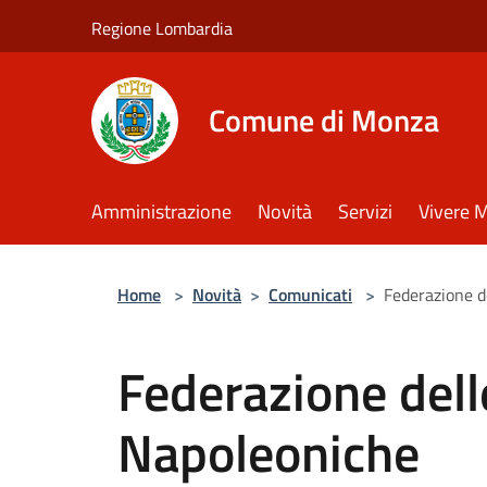
Salta al contenuto principale
Regione Lombardia
Comune di Monza
Amministrazione
Novità
Servizi
Vivere 
Home
>
Novità
>
Comunicati
>
Federazione d
Federazione dell
Napoleoniche