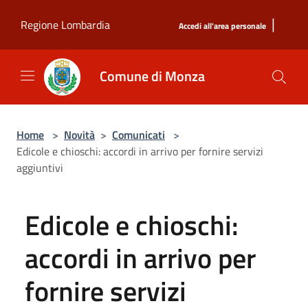
Salta al contenuto principale
|
Regione Lombardia
Accedi all'area personale
Comune di Monza
Home
>
Novità
>
Comunicati
>
Edicole e chioschi: accordi in arrivo per fornire servizi
aggiuntivi
Edicole e chioschi:
accordi in arrivo per
fornire servizi