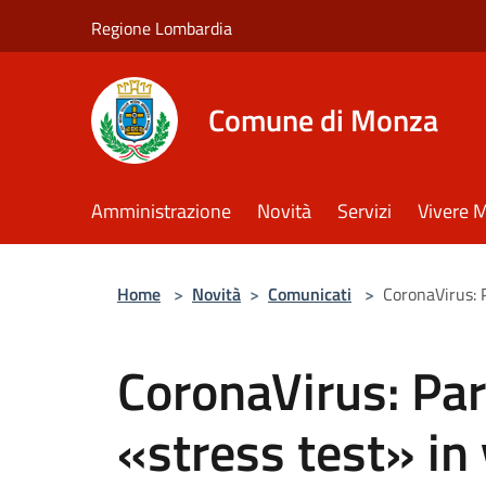
Salta al contenuto principale
Regione Lombardia
Comune di Monza
Amministrazione
Novità
Servizi
Vivere 
Home
>
Novità
>
Comunicati
>
CoronaVirus: P
CoronaVirus: Par
«stress test» in 