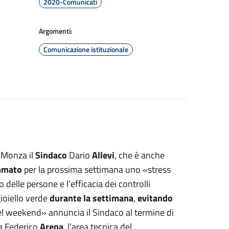
2020-Comunicati
Argomenti:
Comunicazione istituzionale
 Monza il
Sindaco
Dario
Allevi
, che è anche
mmato
per la prossima settimana uno «stress
delle persone e l’efficacia dei controlli
gioiello verde
durante la settimana
,
evitando
el weekend» annuncia il Sindaco al termine di
za Federico
Arena
, l’area tecnica del