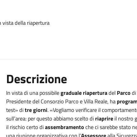
 vista della riapertura
Descrizione
In vista di una possibile
graduale riapertura
del
Parco
di
Presidente del Consorzio Parco e Villa Reale, ha
progra
test» di
tre giorni
. «Vogliamo verificare il comportamento 
sull’area: per questo abbiamo scelto di
riaprire
il nostro 
il rischio certo di
assembramento
che ci sarebbe stato n
una riunione organizzativa con l’
Assessore
alla Sicurez