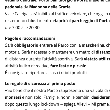
pedonale
da
Madonna delle Grazie
.
Viale Cavriga sarà inibito al traffico veicolare, che oggi in
resteranno
chiusi
mentre
riaprirà
il
parcheggio di Port
ore 7.00 alle 20.30.
Regole e raccomandazioni
Sarà
obbligatorio
entrare al Parco con la
mascherina
, c
motoria. Sarà necessario mantenere un metro di
distan
di distanza durante l’attività sportiva. Sarà
vietato utiliz
attività ludico ricreative,
fare feste e pic-nic
.
È consigliato riportare a casa i rifiuti prodotti.
Le regole di sicurezza al primo posto
«So bene che il nostro Parco rappresenta una valvola di 
monzesi
e non solo. Famiglie, nonni e bambini
desidera
dopo questo lungo lockdown – spiega Allevi – Mi preme, t