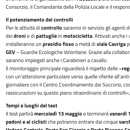
Consorzio, il Comandante della Polizia Locale e il respons
Il potenziamento dei controlli
Per le attività di
controllo
saranno in servizio gli agenti d
dei
droni
e di
pattuglie
in
motocicletta
. Attivati anche i
installeranno un
presidio fisso
a metà di
viale Cavriga
pe
GEV
– Guardie Ecologiche Volontarie. Grazie alla collab
saranno impiegati anche i Carabinieri a cavallo.
Il monitoraggio principale riguarderà il rispetto delle «
reg
con un’attenzione particolare verso quelle riferite all’a
giornaliere con il Centro Coordinamento dei Soccorsi, co
rassicurazioni su questo piano straordinario di controlli»,
Tempi e luoghi del test
Il test partirà
mercoledì 13 maggio
e terminerà
venerdì 
pedoni e ai ciclisti
che potranno entrare dai cinque
varch
Vedano Centrale,
Porta San Giorgio e Porta Biasono C