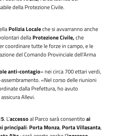
abile della Protezione Civile.
ella
Polizia Locale
che si avvarranno anche
 volontari della
Protezione Civile,
che
r coordinare tutte le forze in campo, e le
orazione del Comando Provinciale dell’Arma
ole anti-contagio
» nei circa 700 ettari verdi,
nti-assembramento. «Nel corso delle riunioni
ordinate dalla Prefettura, ho avuto
 assicura Allevi.
15
. L’
accesso
al Parco sarà consentito
ai
i principali
:
Porta Monza
,
Porta Villasanta
,
osta Alta
; sarà aperto anche l’
ingresso