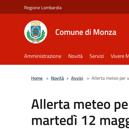
Salta al contenuto principale
Regione Lombardia
Comune di Monza
Amministrazione
Novità
Servizi
Vivere 
Home
>
Novità
>
Avvisi
>
Allerta meteo per 
Allerta meteo pe
martedì 12 mag