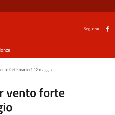
Seguici su
Monza
vento forte martedì 12 maggio
r vento forte
gio