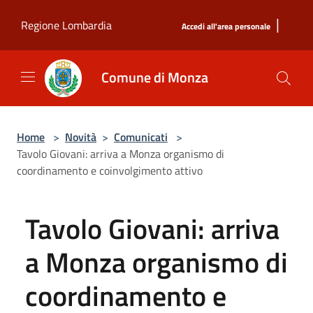
Salta al contenuto principale
|
Regione Lombardia
Accedi all'area personale
Comune di Monza
Home
>
Novità
>
Comunicati
>
Tavolo Giovani: arriva a Monza organismo di
coordinamento e coinvolgimento attivo
Tavolo Giovani: arriva
a Monza organismo di
coordinamento e