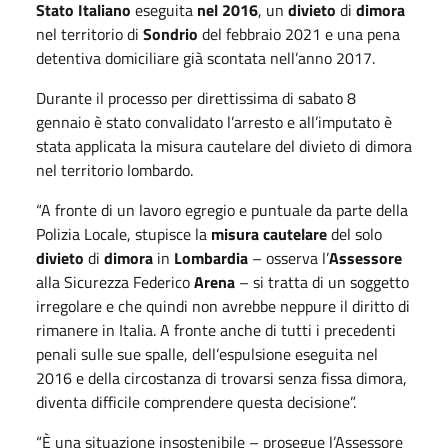
Stato Italiano
eseguita
nel 2016
, un
divieto
di
dimora
nel territorio di
Sondrio
del febbraio 2021 e una pena
detentiva domiciliare già scontata nell’anno 2017.
Durante il processo per direttissima di sabato 8
gennaio è stato convalidato l’arresto e all’imputato è
stata applicata la misura cautelare del divieto di dimora
nel territorio lombardo.
“A fronte di un lavoro egregio e puntuale da parte della
Polizia Locale, stupisce la
misura cautelare
del solo
divieto
di
dimora
in
Lombardia
– osserva l’
Assessore
alla Sicurezza Federico
Arena
– si tratta di un soggetto
irregolare e che quindi non avrebbe neppure il diritto di
rimanere in Italia. A fronte anche di tutti i precedenti
penali sulle sue spalle, dell’espulsione eseguita nel
2016 e della circostanza di trovarsi senza fissa dimora,
diventa difficile comprendere questa decisione”.
“È una situazione insostenibile – prosegue l’Assessore