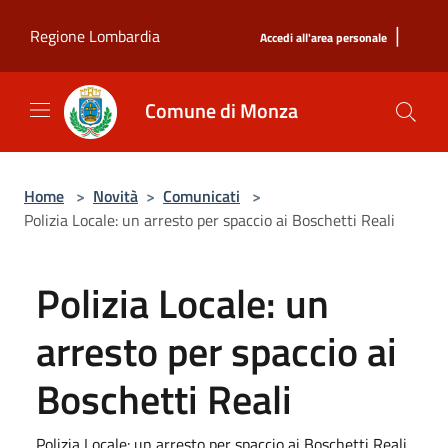
Salta al contenuto principale
|
Regione Lombardia
Accedi all'area personale
Comune di Monza
Home
>
Novità
>
Comunicati
>
Polizia Locale: un arresto per spaccio ai Boschetti Reali
Polizia Locale: un
arresto per spaccio ai
Boschetti Reali
Polizia Locale: un arresto per spaccio ai Boschetti Reali