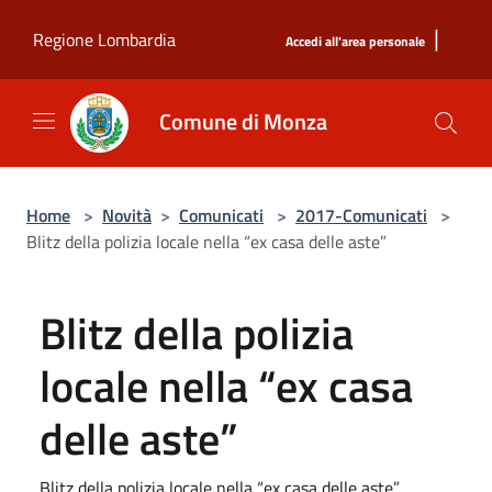
Salta al contenuto principale
|
Regione Lombardia
Accedi all'area personale
Comune di Monza
Home
>
Novità
>
Comunicati
>
2017-Comunicati
>
Blitz della polizia locale nella “ex casa delle aste”
Blitz della polizia
locale nella “ex casa
delle aste”
Blitz della polizia locale nella “ex casa delle aste”