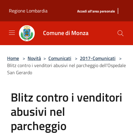
Salta al contenuto principale
|
Regione Lombardia
Accedi all'area personale
Comune di Monza
Home
>
Novità
>
Comunicati
>
2017-Comunicati
>
Blitz contro i venditori abusivi nel parcheggio dell’Ospedale
San Gerardo
Blitz contro i venditori
abusivi nel
parcheggio