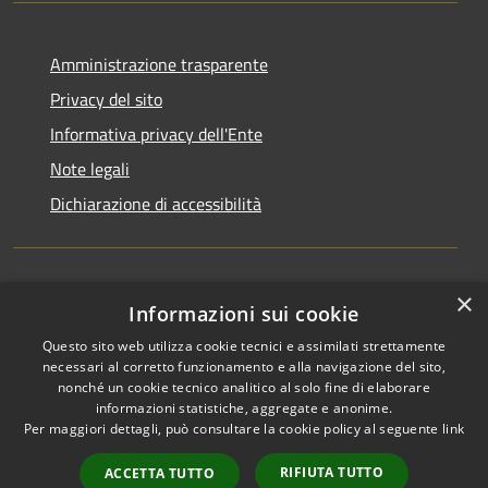
Amministrazione trasparente
Privacy del sito
Informativa privacy dell'Ente
Note legali
Dichiarazione di accessibilità
×
Newsletter
Informazioni sui cookie
Questo sito web utilizza cookie tecnici e assimilati strettamente
necessari al corretto funzionamento e alla navigazione del sito,
nonché un cookie tecnico analitico al solo fine di elaborare
informazioni statistiche, aggregate e anonime.
RSS
Copyright © 2026 • Comune di
Per maggiori dettagli, può consultare la cookie policy al seguente
link
Accessibilità
Monza • Powered by
Privacy
Municipium
Accesso
•
RIFIUTA TUTTO
ACCETTA TUTTO