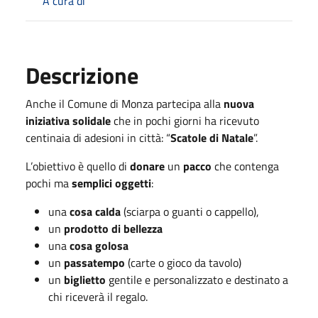
A cura di
Descrizione
Anche il Comune di Monza partecipa alla
nuova
iniziativa solidale
che in pochi giorni ha ricevuto
centinaia di adesioni in città: “
Scatole di Natale
”.
L’obiettivo è quello di
donare
un
pacco
che contenga
pochi ma
semplici oggetti
:
una
cosa calda
(sciarpa o guanti o cappello),
un
prodotto di bellezza
una
cosa golosa
un
passatempo
(carte o gioco da tavolo)
un
biglietto
gentile e personalizzato e destinato a
chi riceverà il regalo.