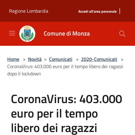
Salta al contenuto principale
|
Regione Lombardia
Accedi all'area personale
Comune di Monza
Home
>
Novità
>
Comunicati
>
2020-Comunicati
>
CoronaVirus: 403.000 euro per il tempo libero dei ragazzi
dopo il lockdown
CoronaVirus: 403.000
euro per il tempo
libero dei ragazzi