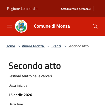
Salta al contenuto principale
|
Regione Lombardia
Accedi all'area personale
Comune di Monza
Home
>
Vivere Monza
>
Eventi
>
Secondo atto
Secondo atto
Festival teatro nelle carceri
Data inizio :
15 aprile 2026
Data fine: