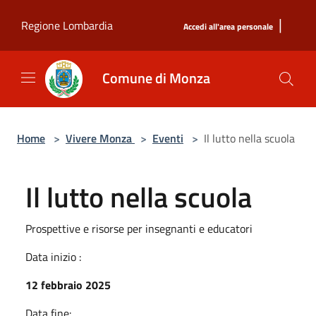
Salta al contenuto principale
|
Regione Lombardia
Accedi all'area personale
Comune di Monza
Home
>
Vivere Monza
>
Eventi
>
Il lutto nella scuola
Il lutto nella scuola
Prospettive e risorse per insegnanti e educatori
Data inizio :
12 febbraio 2025
Data fine: