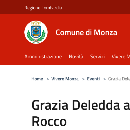
Salta al contenuto principale
Regione Lombardia
Comune di Monza
Amministrazione
Novità
Servizi
Vivere 
Home
>
Vivere Monza
>
Eventi
>
Grazia Del
Grazia Deledda a
Rocco