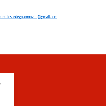
circolosardegnamonzab@gmail.com
?