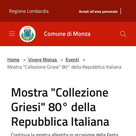
Salta al contenuto principale
|
Regione Lombardia
Accedi all'area personale
Comune di Monza
Home
>
Vivere Monza
>
Eventi
>
Mostra "Collezione Griesi" 80° della Repubblica Italiana
Mostra "Collezione
Griesi" 80° della
Repubblica Italiana
Continua la mostra allestita in occasione della Festa